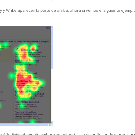
 y Wrike aparecen la parte de arriba, ahora si vemos el siguiente ejemp
gle Ads. Evidentemente ambas competencias se están llevando muchos usua