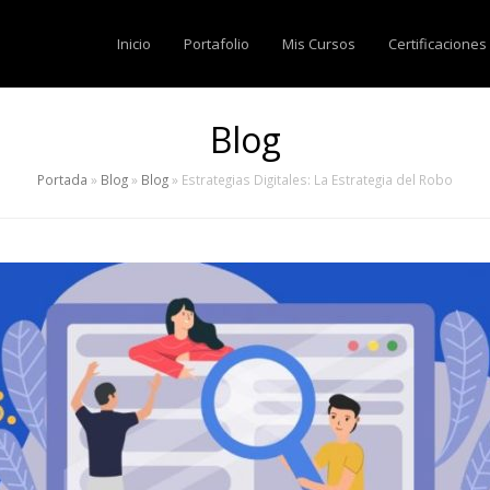
Inicio
Portafolio
Mis Cursos
Certificaciones
Blog
Portada
»
Blog
»
Blog
»
Estrategias Digitales: La Estrategia del Robo