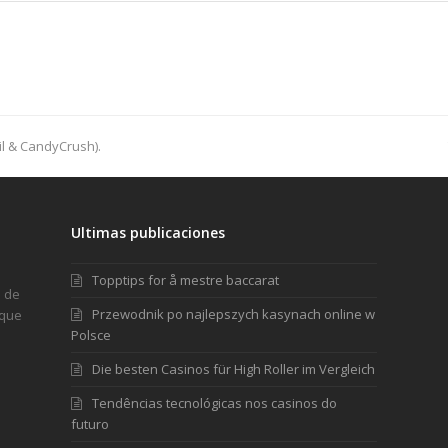
l & CandyCrush).
Ultimas publicaciones
Topptips for å mestre baccarat
a de
Przewodnik po najlepszych kasynach online w
 que
Polsce
Die besten Casinos für High Roller im Vergleich
Tendências tecnológicas nos casinos do
futuro