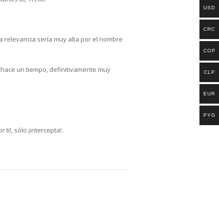
USD
CRC
a relevancia sería muy alta por el nombre
COP
e hace un tiempo, definitivamente muy
CLP
EUR
PYG
i!, sólo ¡intercepta!.