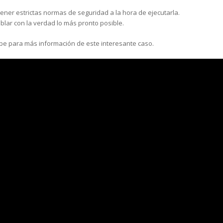
er estrictas normas de seguridad a la hora de ejecutarla.
lar con la verdad lo más pronto posible.
be para más información de este interesante caso.