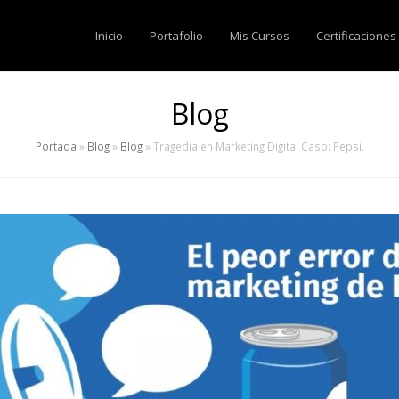
Inicio
Portafolio
Mis Cursos
Certificaciones
Blog
Portada
»
Blog
»
Blog
»
Tragedia en Marketing Digital Caso: Pepsi.