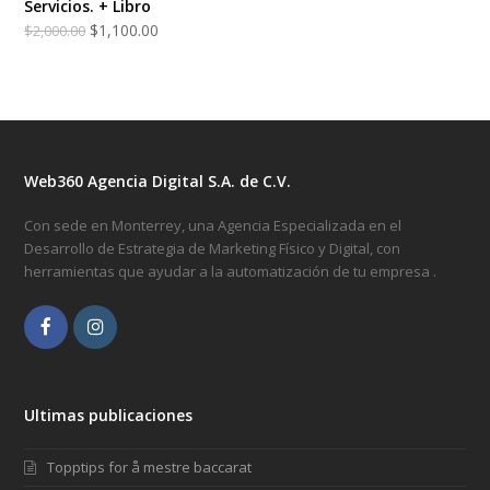
Servicios. + Libro
$
1,100.00
$
2,000.00
Web360 Agencia Digital S.A. de C.V.
Con sede en Monterrey, una Agencia Especializada en el
Desarrollo de Estrategia de Marketing Físico y Digital, con
herramientas que ayudar a la automatización de tu empresa .
Facebook
Instagram
Ultimas publicaciones
Topptips for å mestre baccarat