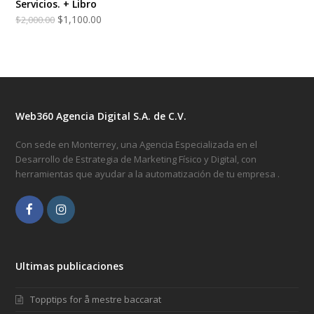
Servicios. + Libro
$
1,100.00
$
2,000.00
Web360 Agencia Digital S.A. de C.V.
Con sede en Monterrey, una Agencia Especializada en el
Desarrollo de Estrategia de Marketing Físico y Digital, con
herramientas que ayudar a la automatización de tu empresa .
Facebook
Instagram
Ultimas publicaciones
Topptips for å mestre baccarat